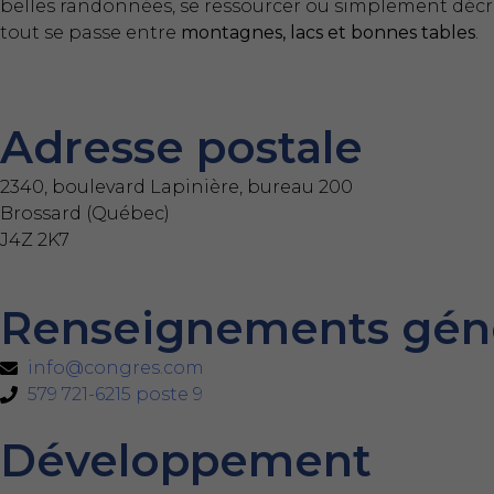
belles randonnées, se ressourcer ou simplement déc
tout se passe entre
montagnes, lacs et bonnes tables
.
Adresse postale
2340, boulevard Lapinière, bureau 200
Brossard (Québec)
J4Z 2K7
Renseignements gén
info@congres.com
579 721-6215 poste 9
Développement