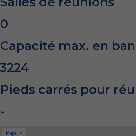
Salles de réunions
0
Capacité max. en ba
3224
Pieds carrés pour ré
-