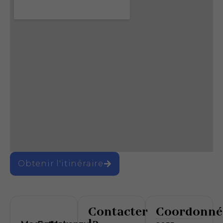
Obtenir l'itinéraire
Contacter
Coordonné