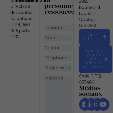
la
Madame
Esther
Makanzu
2955,
personne
Directrice
boulevard
ressource
des ventes
Laurier
Téléphone
Québec
: (418) 650-
G1V 2M2
Prénom
*
1616 poste
Site
2107
Nom
*
internet
Courriel
*
Voir les
plans
Téléphone
des
salles de
réunions
Organisation
Code CITQ :
Message
*
053480
Médias
sociaux