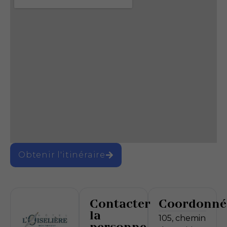
Obtenir l'itinéraire
Contacter
Coordonné
la
105, chemin