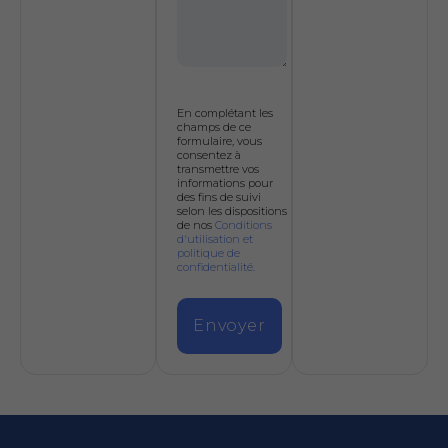
En complétant les
champs de ce
formulaire, vous
consentez à
transmettre vos
informations pour
des fins de suivi
selon les dispositions
de nos
Conditions
d'utilisation et
politique de
confidentialité.
Envoyer
Alternative: