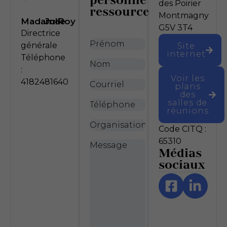
personne
des Poirier
ressource
Montmagny
Madame
Julie
Roy
G5V 3T4
Directrice
Prénom
*
générale
Site
internet
Téléphone
Nom
*
:
Voir les
4182481640
Courriel
*
plans
des
salles de
Téléphone
réunions
Organisation
Code CITQ :
65310
Message
*
Médias
sociaux