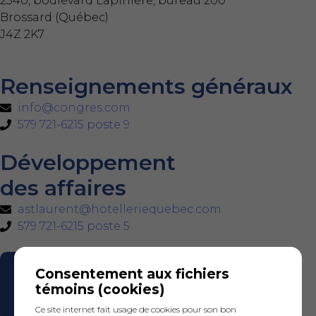
2340, boulevard Lapinière, bureau 200
Brossard (Québec)
J4Z 2K7
Renseignements généraux
info@congres.com
579 721-6215 poste 9
Développement
des affaires
astlaurent@hotelleriequebec.com
579 721-6215 poste 5
Consentement aux fichiers
témoins (cookies)
Ce site internet fait usage de cookies pour son bon