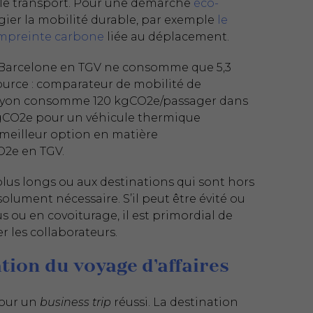
: le transport. Pour une démarche
éco-
légier la mobilité durable, par exemple
le
mpreinte carbone
liée au déplacement.
is-Barcelone en TGV ne consomme que 5,3
ource : comparateur de mobilité de
x-Lyon consomme 120 kgCO2e/passager dans
 kgCO2e pour un véhicule thermique
a meilleur option en matière
O2e en TGV.
s plus longs ou aux destinations qui sont hors
olument nécessaire. S’il peut être évité ou
bus ou en covoiturage, il est primordial de
er les collaborateurs.
ation du voyage d’affaires
pour un
business trip
réussi. La destination