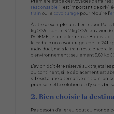
Première étape des voyages d’affaires 
responsable
, il est important de privi
train
ou le
covoiturage
pour réduire l’
e
À titre d’exemple, un aller-retour Par
kgCO2e, contre 312 kgCO2e en avion (s
l’ADEME), et un aller-retour Bordeau
le cadre d’un covoiturage, contre 241
individuel, mais le train reste encore l
d’environnement : seulement 5,89 kgC
L’avion doit être réservé aux trajets le
du continent, si le déplacement est abs
s’il existe une alternative en train, en 
prioriser cette solution et d’y sensibilis
2. Bien choisir la destin
Pas besoin d’aller au bout du monde 