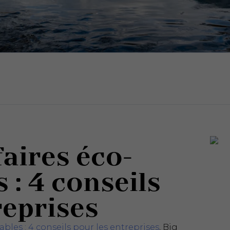
faires éco-
 : 4 conseils
reprises
bles : 4 conseils pour les entreprises
, Big