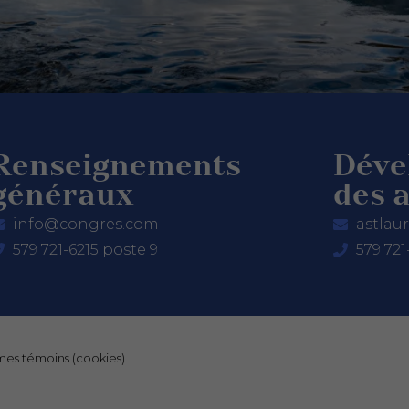
Renseignements
Déve
généraux
des a
info@congres.com
astlau
579 721-6215 poste 9
579 721
mes témoins (cookies)